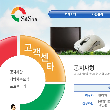
공지사항
직영차주모집
포토갤러리
관리자
작성자
[붙임1
첨부파일
선).pdf