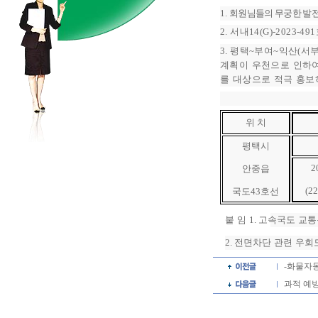
1.
회원님들의 무궁한 발
2.
서내
14(G)-2023-491
3.
평택
~
부여
~
익산
(
서
계획이 우천으로 인하
를 대상으로 적극 홍보
위 치
평택시
2
안중읍
(2
국도
43
호선
붙 임
1.
고속국도 교통
2.
전면차단 관련 우회
-화물자
과적 예